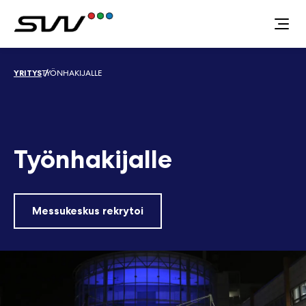
Siirry
sisältöön
YRITYS
TYÖNHAKIJALLE
Työnhakijalle
Messukeskus rekrytoi